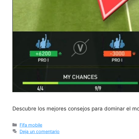
Descubre los mejores consejos para dominar el mod
Categorías
Fifa mobile
Deja un comentario