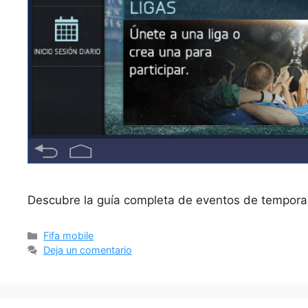
Descubre la guía completa de eventos de temporada
Categorías
Fifa mobile
Deja un comentario