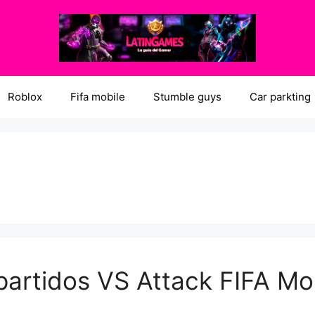
Roblox
Fifa mobile
Stumble guys
Car parkting
partidos VS Attack FIFA Mo