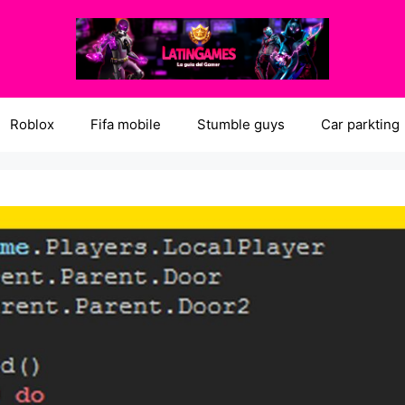
Roblox
Fifa mobile
Stumble guys
Car parkting